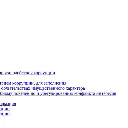
противодействия коррупции
твием коррупции, для заполнения
и обязательствах имущественного характера
ебному поведению и урегулированию конфликта интересов
формация
упции
упции