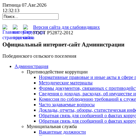
Пятница 07.Авг.2026
12:32:13
Версия сайта для слабовидящих
ГОСТ Р52872-2012
Официальный интернет-сайт Администрации
Побединского сельского поселения
Администрация
Противодействие коррупции
Нормативные правовые и иные акты в сфере 
Методические материалы
Формы документов, связанных с противодейс
Сведения о доходах, расходах, об имуществе 
Комиссия по соблюдению требований к служ
Часто задаваемые вопросы
Доклады, отчеты, обзоры, статистическая ин
Обратная связь для сообщений о фактах корр
Обратная связь для сообщений о фактах корр
Муниципальная служба
Вакантные должности