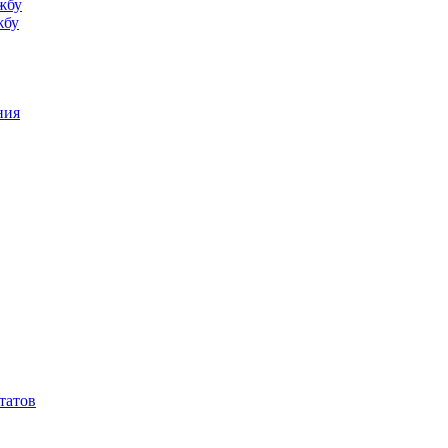
жбу
жбу
ния
татов