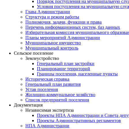
Порядок поступления на муниципальную слу
Условия поступления на муниципальную слу
Глава Администрации
Структура и режим работы
Полномочия, задачи, функции и права
Перечень информационных систем, баз данных
Избирательная комиссия муниципального образова
Планы мероприятий Администрации
Муниципальное имущество
Муниципальный контроль
Сельское поселение
Землеустройство
Генеральный план застройки
Планирование территорий
Границы поселения, населенные пункты
Историческая справка
Генеральный план развития
Устав поселения
Жилищно-коммунальное хозяйство
Список предприятий поселения
Документация
Независимая экспертиза
Проекты НПА Администрации и Совета депу
Проекты Административных регламентов
НПА Администрации