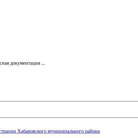
ная документация ...
трации Хабаровского муниципального района