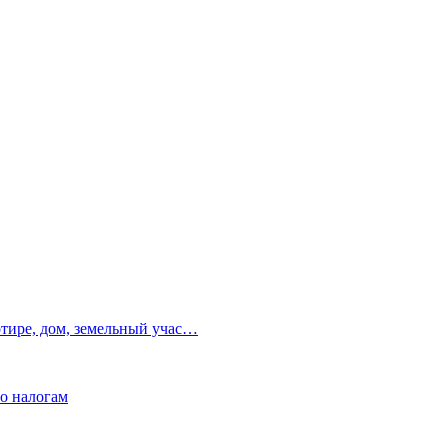
ртире, дом, земельный учас…
по налогам