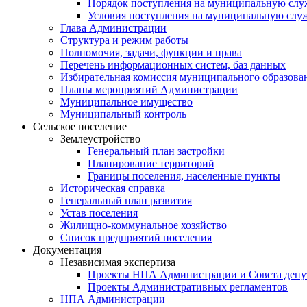
Порядок поступления на муниципальную слу
Условия поступления на муниципальную слу
Глава Администрации
Структура и режим работы
Полномочия, задачи, функции и права
Перечень информационных систем, баз данных
Избирательная комиссия муниципального образова
Планы мероприятий Администрации
Муниципальное имущество
Муниципальный контроль
Сельское поселение
Землеустройство
Генеральный план застройки
Планирование территорий
Границы поселения, населенные пункты
Историческая справка
Генеральный план развития
Устав поселения
Жилищно-коммунальное хозяйство
Список предприятий поселения
Документация
Независимая экспертиза
Проекты НПА Администрации и Совета депу
Проекты Административных регламентов
НПА Администрации