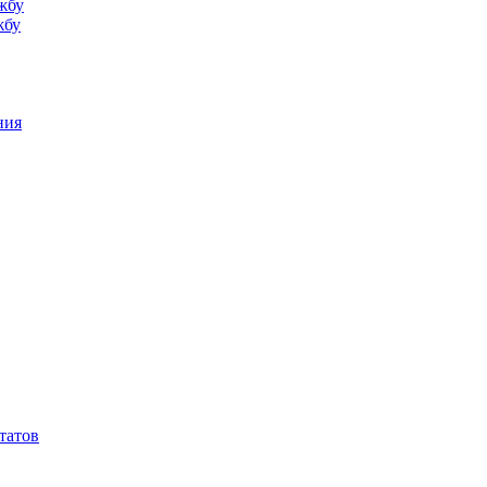
жбу
жбу
ния
татов