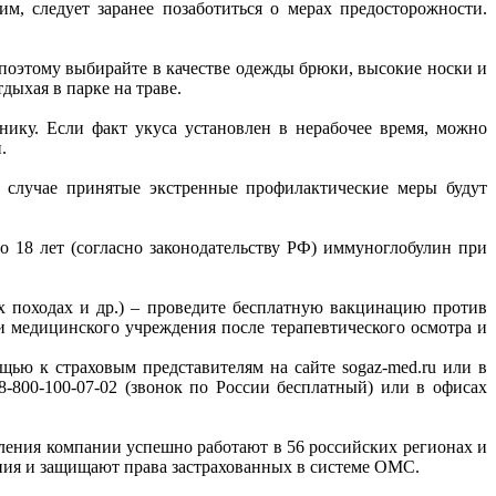
м, следует заранее позаботиться о мерах предосторожности.
, поэтому выбирайте в качестве одежды брюки, высокие носки и
дыхая в парке на траве.
ику. Если факт укуса установлен в нерабочее время, можно
и.
 случае принятые экстренные профилактические меры будут
о 18 лет (согласно законодательству РФ) иммуноглобулин при
х походах и др.) – проведите бесплатную вакцинацию против
и медицинского учреждения после терапевтического осмотра и
ью к страховым представителям на сайте sogaz-med.ru или в
-800-100-07-02 (звонок по России бесплатный) или в офисах
ения компании успешно работают в 56 российских регионах и
ия и защищают права застрахованных в системе ОМС.