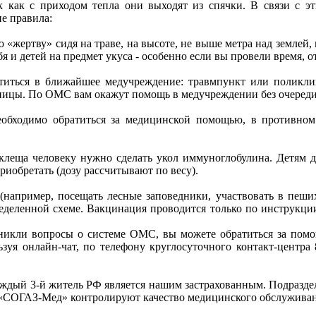
 как с приходом тепла они выходят из спячки. В связи с эти
е правила:
 «жертву» сидя на траве, на высоте, не выше метра над землей
 и детей на предмет укуса - особенно если вы провели время, от
иться в ближайшее медучреждение: травмпункт или поликлин
ницы. По ОМС вам окажут помощь в медучреждении без очеред
еобходимо обратиться за медицинской помощью, в противном
клеща человеку нужно сделать укол иммуноглобулина. Детям д
риобретать (дозу рассчитывают по весу).
 (например, посещать лесные заповедники, участвовать в пеши
еделенной схеме. Вакцинация проводится только по инструкци
икли вопросы о системе ОМС, вы можете обратиться за помощ
я онлайн-чат, по телефону круглосуточного контакт-центра 8
ый 3-й житель РФ является нашим застрахованным. Подраздел
«СОГАЗ-Мед» контролируют качество медицинского обслуживан