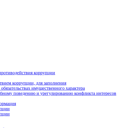
противодействия коррупции
твием коррупции, для заполнения
и обязательствах имущественного характера
ебному поведению и урегулированию конфликта интересов
формация
упции
упции