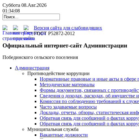
Суббота 08.Авг.2026
01:34:09
Версия сайта для слабовидящих
ГОСТ Р52872-2012
Официальный интернет-сайт Администрации
Побединского сельского поселения
Администрация
Противодействие коррупции
Нормативные правовые и иные акты в сфере 
Методические материалы
Формы документов, связанных с противодейс
Сведения о доходах, расходах, об имуществе 
Комиссия по соблюдению требований к служ
Часто задаваемые вопросы
Доклады, отчеты, обзоры, статистическая ин
Обратная связь для сообщений о фактах корр
Обратная связь для сообщений о фактах корр
Муниципальная служба
Вакантные должности