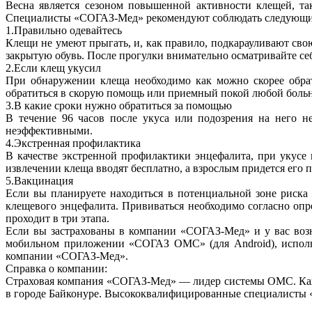
Весна является сезоном повышенной активности клещей, так
Специалисты «СОГАЗ-Мед» рекомендуют соблюдать следующи
1.Правильно одевайтесь
Клещи не умеют прыгать, и, как правило, подкарауливают свою
закрытую обувь. После прогулки внимательно осматривайте себя
2.Если клещ укусил
При обнаружении клеща необходимо как можно скорее обрат
обратиться в скорую помощь или приемный покой любой боль
3.В какие сроки нужно обратиться за помощью
В течение 96 часов после укуса или подозрения на него н
неэффективными.
4.Экстренная профилактика
В качестве экстренной профилактики энцефалита, при укусе 
извлечении клеща вводят бесплатно, а взрослым придется его п
5.Вакцинация
Если вы планируете находиться в потенциальной зоне риска
клещевого энцефалита. Прививаться необходимо согласно опр
проходит в три этапа.
Если вы застрахованы в компании «СОГАЗ-Мед» и у вас возн
мобильном приложении «СОГАЗ ОМС» (для Android), использу
компании «СОГАЗ-Мед».
Справка о компании:
Страховая компания «СОГАЗ-Мед» — лидер системы ОМС. Кажд
в городе Байконуре. Высококвалифицированные специалисты 