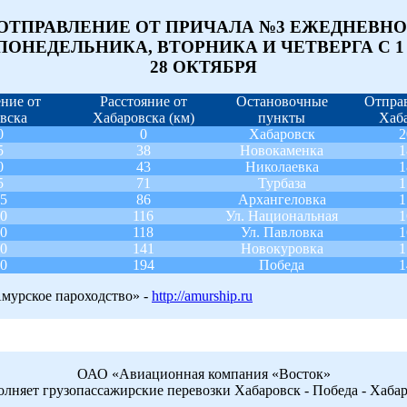
ОТПРАВЛЕНИЕ ОТ ПРИЧАЛА №3 ЕЖЕДНЕВНО
ПОНЕДЕЛЬНИКА, ВТОРНИКА И ЧЕТВЕРГА С 1
28 ОКТЯБРЯ
ние от
Расстояние от
Остановочные
Отпра
вска
Хабаровска (км)
пункты
Хаб
0
0
Хабаровск
2
5
38
Новокаменка
1
0
43
Николаевка
1
5
71
Турбаза
1
15
86
Архангеловка
1
10
116
Ул. Национальная
1
20
118
Ул. Павловка
1
00
141
Новокуровка
1
40
194
Победа
1
мурское пароходство» -
http://amurship.ru
ОАО «Авиационная компания «Восток»
лняет грузопассажирские перевозки Хабаровск - Победа - Хаба