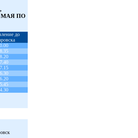
,
 МАЯ ПО
вление до
аровска
0.00
8.35
8.20
7.40
7.15
6.30
6.20
5.45
4.30
ровск