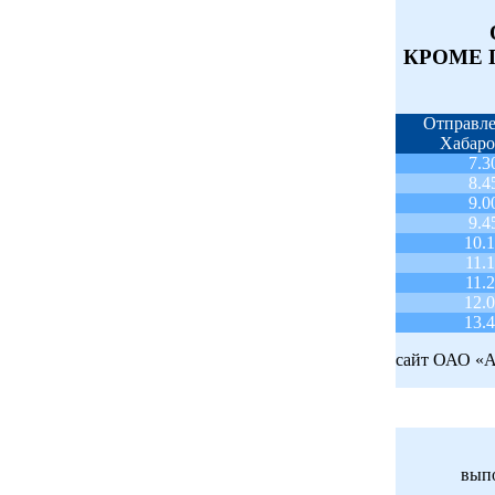
КРОМЕ 
Отправле
Хабаро
7.3
8.4
9.0
9.4
10.
11.
11.
12.
13.
сайт ОАО «А
выпо