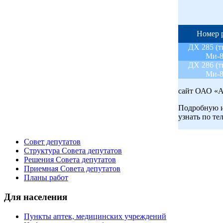
Номер 
ДХ 285 (т
Ми-8
ДХ 286 (т
Ми-8
сайт ОАО «А
Подробную и
узнать по те
Совет депутатов
Структура Совета депутатов
Решения Совета депутатов
Приемная Совета депутатов
Планы работ
Для населения
Пункты аптек, медицинских учреждений