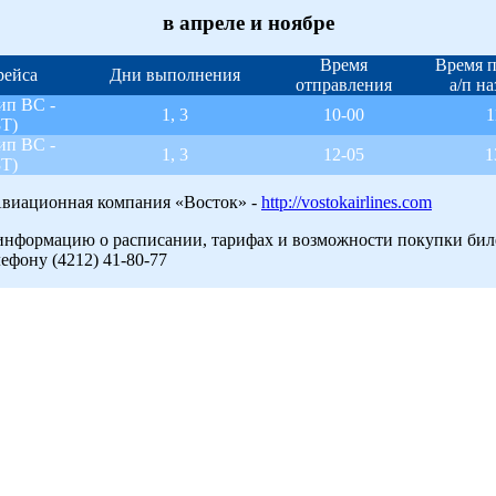
в апреле и ноябре
Время
Время 
рейса
Дни выполнения
отправления
а/п н
ип ВС -
1, 3
10-00
1
Т)
ип ВС -
1, 3
12-05
1
Т)
виационная компания «Восток» -
http://vostokairlines.com
нформацию о расписании, тарифах и возможности покупки бил
лефону (4212) 41-80-77