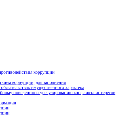
противодействия коррупции
твием коррупции, для заполнения
и обязательствах имущественного характера
ебному поведению и урегулированию конфликта интересов
формация
упции
упции