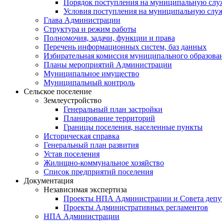
Порядок поступления на муниципальную слу
Условия поступления на муниципальную слу
Глава Администрации
Структура и режим работы
Полномочия, задачи, функции и права
Перечень информационных систем, баз данных
Избирательная комиссия муниципального образова
Планы мероприятий Администрации
Муниципальное имущество
Муниципальный контроль
Сельское поселение
Землеустройство
Генеральный план застройки
Планирование территорий
Границы поселения, населенные пункты
Историческая справка
Генеральный план развития
Устав поселения
Жилищно-коммунальное хозяйство
Список предприятий поселения
Документация
Независимая экспертиза
Проекты НПА Администрации и Совета депу
Проекты Административных регламентов
НПА Администрации