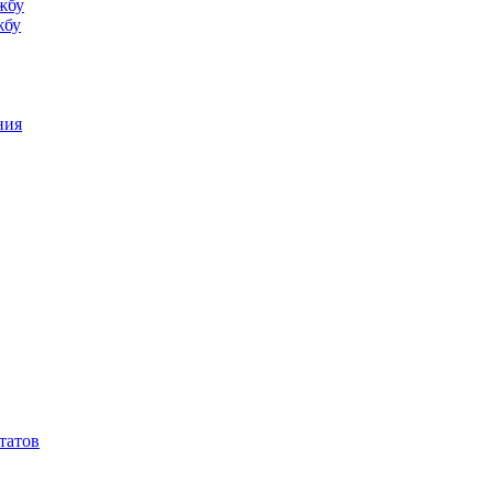
жбу
жбу
ния
татов