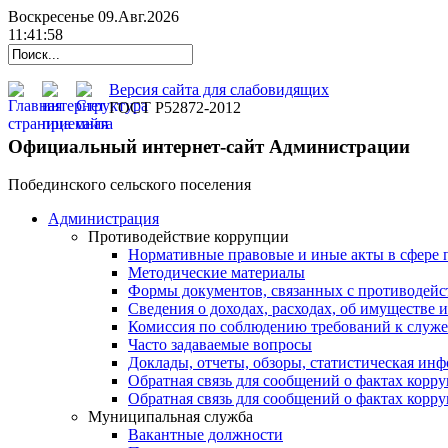
Воскресенье 09.Авг.2026
11:41:59
Версия сайта для слабовидящих
ГОСТ Р52872-2012
Официальный интернет-сайт Администрации
Побединского сельского поселения
Администрация
Противодействие коррупции
Нормативные правовые и иные акты в сфере 
Методические материалы
Формы документов, связанных с противодейс
Сведения о доходах, расходах, об имуществе 
Комиссия по соблюдению требований к служ
Часто задаваемые вопросы
Доклады, отчеты, обзоры, статистическая ин
Обратная связь для сообщений о фактах корр
Обратная связь для сообщений о фактах корр
Муниципальная служба
Вакантные должности