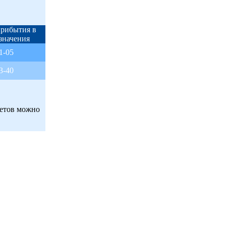
прибытия в
азначения
1-05
3-40
етов можно