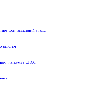
ртире, дом, земельный учас…
по налогам
ьных платежей в СПОТ
бенка