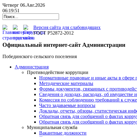
Четверг 06.Авг.2026
06:19:52
Версия сайта для слабовидящих
ГОСТ Р52872-2012
Официальный интернет-сайт Администрации
Побединского сельского поселения
Администрация
Противодействие коррупции
Нормативные правовые и иные акты в сфере 
Методические материалы
Формы документов, связанных с противодейс
Сведения о доходах, расходах, об имуществе 
Комиссия по соблюдению требований к служ
Часто задаваемые вопросы
Доклады, отчеты, обзоры, статистическая ин
Обратная связь для сообщений о фактах корр
Обратная связь для сообщений о фактах корр
Муниципальная служба
Вакантные должности