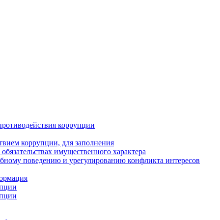
противодействия коррупции
твием коррупции, для заполнения
и обязательствах имущественного характера
ебному поведению и урегулированию конфликта интересов
формация
упции
упции