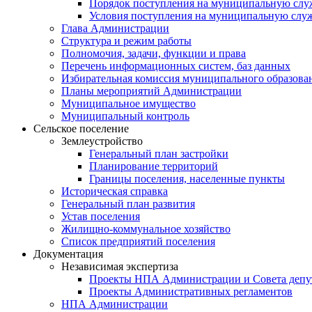
Порядок поступления на муниципальную слу
Условия поступления на муниципальную слу
Глава Администрации
Структура и режим работы
Полномочия, задачи, функции и права
Перечень информационных систем, баз данных
Избирательная комиссия муниципального образова
Планы мероприятий Администрации
Муниципальное имущество
Муниципальный контроль
Сельское поселение
Землеустройство
Генеральный план застройки
Планирование территорий
Границы поселения, населенные пункты
Историческая справка
Генеральный план развития
Устав поселения
Жилищно-коммунальное хозяйство
Список предприятий поселения
Документация
Независимая экспертиза
Проекты НПА Администрации и Совета депу
Проекты Административных регламентов
НПА Администрации