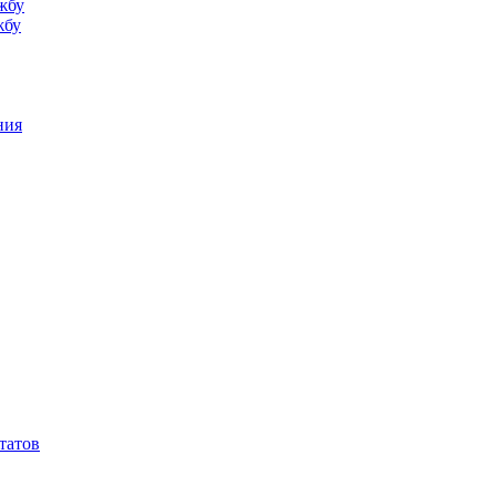
жбу
жбу
ния
татов