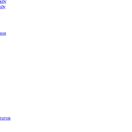
жбу
жбу
ния
татов