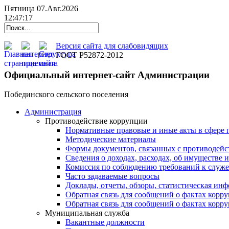
Пятница 07.Авг.2026
12:47:18
Версия сайта для слабовидящих
ГОСТ Р52872-2012
Официальный интернет-сайт Администрации
Побединского сельского поселения
Администрация
Противодействие коррупции
Нормативные правовые и иные акты в сфере 
Методические материалы
Формы документов, связанных с противодейс
Сведения о доходах, расходах, об имуществе 
Комиссия по соблюдению требований к служ
Часто задаваемые вопросы
Доклады, отчеты, обзоры, статистическая ин
Обратная связь для сообщений о фактах корр
Обратная связь для сообщений о фактах корр
Муниципальная служба
Вакантные должности