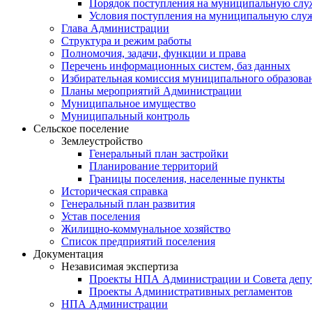
Порядок поступления на муниципальную слу
Условия поступления на муниципальную слу
Глава Администрации
Структура и режим работы
Полномочия, задачи, функции и права
Перечень информационных систем, баз данных
Избирательная комиссия муниципального образова
Планы мероприятий Администрации
Муниципальное имущество
Муниципальный контроль
Сельское поселение
Землеустройство
Генеральный план застройки
Планирование территорий
Границы поселения, населенные пункты
Историческая справка
Генеральный план развития
Устав поселения
Жилищно-коммунальное хозяйство
Список предприятий поселения
Документация
Независимая экспертиза
Проекты НПА Администрации и Совета депу
Проекты Административных регламентов
НПА Администрации