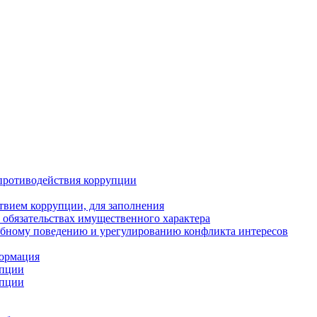
противодействия коррупции
твием коррупции, для заполнения
и обязательствах имущественного характера
ебному поведению и урегулированию конфликта интересов
формация
упции
упции