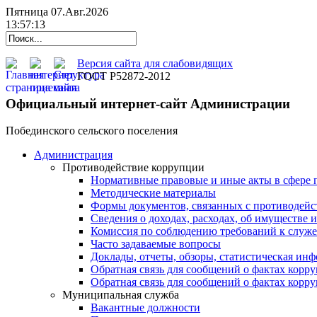
Пятница 07.Авг.2026
13:57:14
Версия сайта для слабовидящих
ГОСТ Р52872-2012
Официальный интернет-сайт Администрации
Побединского сельского поселения
Администрация
Противодействие коррупции
Нормативные правовые и иные акты в сфере 
Методические материалы
Формы документов, связанных с противодейс
Сведения о доходах, расходах, об имуществе 
Комиссия по соблюдению требований к служ
Часто задаваемые вопросы
Доклады, отчеты, обзоры, статистическая ин
Обратная связь для сообщений о фактах корр
Обратная связь для сообщений о фактах корр
Муниципальная служба
Вакантные должности