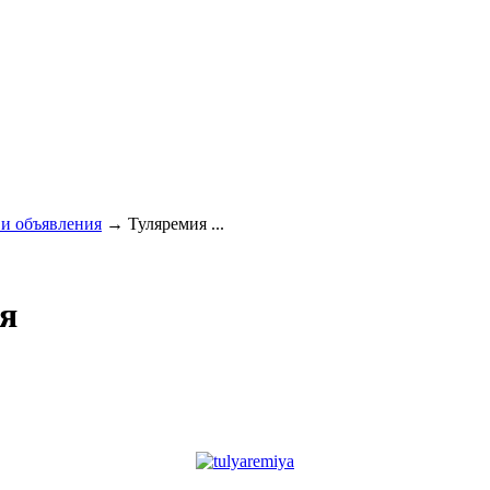
и объявления
→
Туляремия ...
я