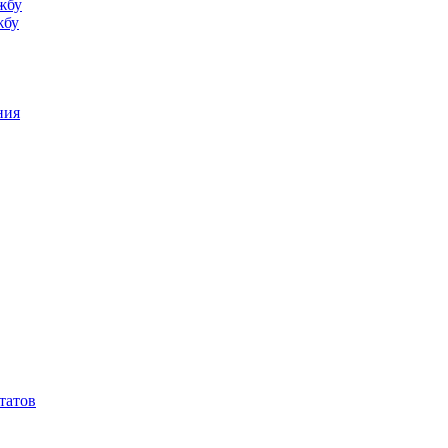
жбу
жбу
ния
татов