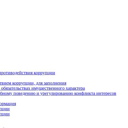
противодействия коррупции
твием коррупции, для заполнения
и обязательствах имущественного характера
ебному поведению и урегулированию конфликта интересов
формация
упции
упции