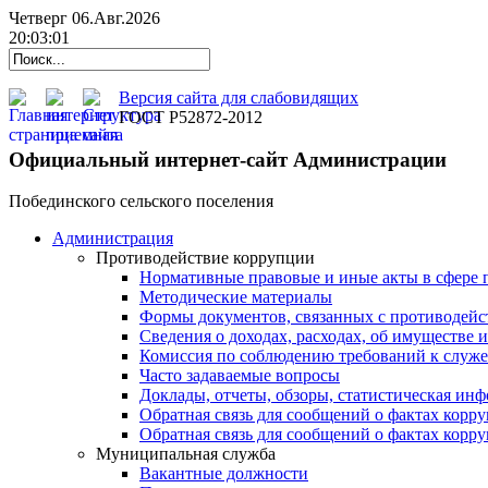
Четверг 06.Авг.2026
20:03:01
Версия сайта для слабовидящих
ГОСТ Р52872-2012
Официальный интернет-сайт Администрации
Побединского сельского поселения
Администрация
Противодействие коррупции
Нормативные правовые и иные акты в сфере 
Методические материалы
Формы документов, связанных с противодейс
Сведения о доходах, расходах, об имуществе 
Комиссия по соблюдению требований к служ
Часто задаваемые вопросы
Доклады, отчеты, обзоры, статистическая ин
Обратная связь для сообщений о фактах корр
Обратная связь для сообщений о фактах корр
Муниципальная служба
Вакантные должности