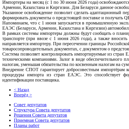
Импортеры на месяц (с 1 по 30 июня 2026 года) освобождаютс
Армении, Казахстана и Киргизии. Для Беларуси данное освобо
Указанное освобождение позволит сделать адаптационный п
формировать документы о предстоящей поставке и получать Q
Напоминаем, что с 1 июня запускается в промышленную эксп
ЕАЭС (Беларуси, Армении, Казахстана и Киргизии) автомоби
В рамках системы импортеры должны будут сообщать о планир
транспорте (при ввозе с 1 июня 2026 года), а также вносит
направляется импортеру. При пересечении границы Российско
товаросопроводительных документах, с документом о предстоя
Система позволяет контролировать импортируемые из стран 
техническими компаниями. Залог в виде обеспечительного пл
налогам, уменьшая обязательства по косвенным налогам на су
Внедрение СПОТ гарантирует добросовестным импортёрам кон
процедуры импорта из стран ЕАЭС. Это способствует фо
идентификации поставщика.
< Назад
Вперёд >
Совет депутатов
Структура Совета депутатов
Решения Совета депутатов
Приемная Совета депутатов
Планы работ