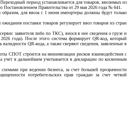
 Переходный период устанавливается для товаров, ввозимых из
о Постановлением Правительства от 29 мая 2026 года № 641.
бразом, для ввоза с 1 июня импортеры должны будут только
жидания поставки товаров регулирует ввоз товаров из стран
вис заявителя либо по ТКС), внося в нее сведения о грузе и
 2026 года). После этого система формирует QR-код, который
валидности QR-кода, а также сверяют сведения, заявленные в
боты СПОТ строится на минимизации рисков взаимодействия с
на учет в дальнейшем учитывается в декларации по косвенным
схемами при ведении бизнеса, за счет большей прозрачности
ищенности потребительских прав граждан за счет четкой