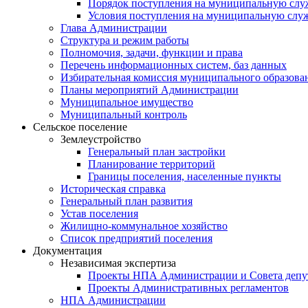
Порядок поступления на муниципальную слу
Условия поступления на муниципальную слу
Глава Администрации
Структура и режим работы
Полномочия, задачи, функции и права
Перечень информационных систем, баз данных
Избирательная комиссия муниципального образова
Планы мероприятий Администрации
Муниципальное имущество
Муниципальный контроль
Сельское поселение
Землеустройство
Генеральный план застройки
Планирование территорий
Границы поселения, населенные пункты
Историческая справка
Генеральный план развития
Устав поселения
Жилищно-коммунальное хозяйство
Список предприятий поселения
Документация
Независимая экспертиза
Проекты НПА Администрации и Совета депу
Проекты Административных регламентов
НПА Администрации