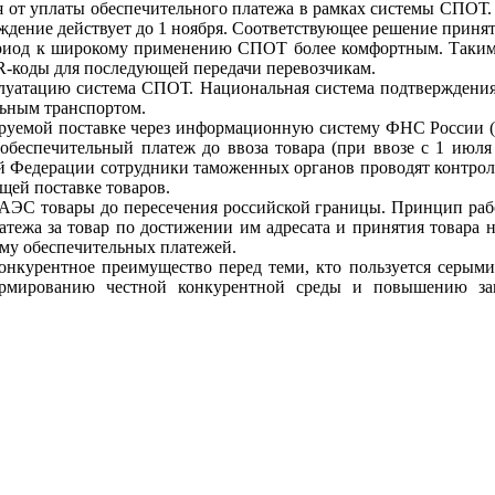
я от уплаты обеспечительного платежа в рамках системы СПОТ.
ждение действует до 1 ноября. Соответствующее решение принят
ериод к широкому применению СПОТ более комфортным. Таким о
R-коды для последующей передачи перевозчикам.
луатацию система СПОТ. Национальная система подтверждения о
льным транспортом.
уемой поставке через информационную систему ФНС России (сер
ь обеспечительный платеж до ввоза товара (при ввозе с 1 июля
й Федерации сотрудники таможенных органов проводят контроль 
щей поставке товаров.
ЕАЭС товары до пересечения российской границы. Принцип ра
атежа за товар по достижении им адресата и принятия товара 
мму обеспечительных платежей.
курентное преимущество перед теми, кто пользуется серыми 
рмированию честной конкурентной среды и повышению защ