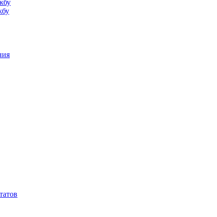
жбу
жбу
ния
татов