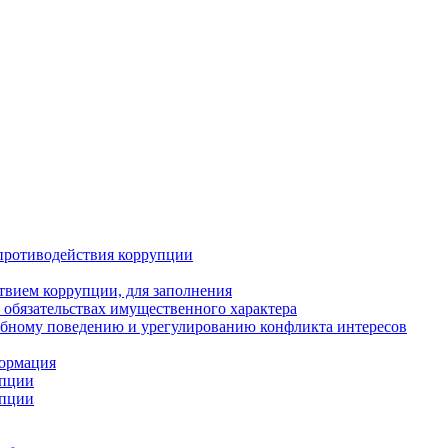
противодействия коррупции
твием коррупции, для заполнения
и обязательствах имущественного характера
ебному поведению и урегулированию конфликта интересов
формация
упции
упции